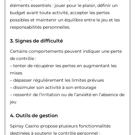
éléments essentiels : jouer pour le plaisir, définir un
8. Assistance
budget avant toute activité, accepter les pertes
possibles et maintenir un équilibre entre le jeu et les
responsabilités personnelles.
3. Signes de difficulté
Certains comportements peuvent indiquer une perte
de contrôle :
– tenter de récupérer les pertes en augmentant les
mises
– dépasser régulièrement les limites prévues
– dissimuler son activité à son entourage
– ressentir de l’irritation ou de l’anxiété en l’absence de
jeu
4. Outils de gestion
Spinsy Casino propose plusieurs fonctionnalités
destinées à soutenir le contrôle personnel :