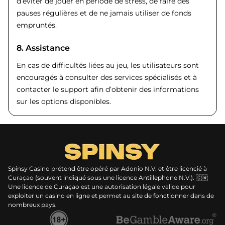
d’éviter de jouer en période de stress, de faire des
pauses régulières et de ne jamais utiliser de fonds
empruntés.
8. Assistance
En cas de difficultés liées au jeu, les utilisateurs sont
encouragés à consulter des services spécialisés et à
contacter le support afin d’obtenir des informations
sur les options disponibles.
Spinsy Casino prétend être opéré par Adonio N.V. et être licencié à
Curaçao (souvent indiqué sous une licence Antillephone N.V.). 🇨🇼
Une licence de Curaçao est une autorisation légale valide pour
exploiter un casino en ligne et permet au site de fonctionner dans de
nombreux pays.